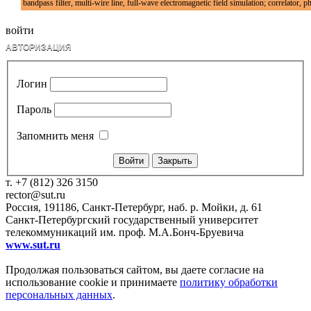
bandpass filter, multi-wire line, full-wave electromagnetic field simulation; correlator, pha
войти
АВТОРИЗАЦИЯ
Логин
Пароль
Запомнить меня
Закрыть
т. +7 (812) 326 3150
rector@sut.ru
Россия, 191186, Санкт-Петербург, наб. р. Мойки, д. 61
Санкт-Петербургский государственный университет
телекоммуникаций им. проф. М.А.Бонч-Бруевича
www.sut.ru
Продолжая пользоваться сайтом, вы даете согласие на
использование cookie и принимаете
политику обработки
персональных данных
.