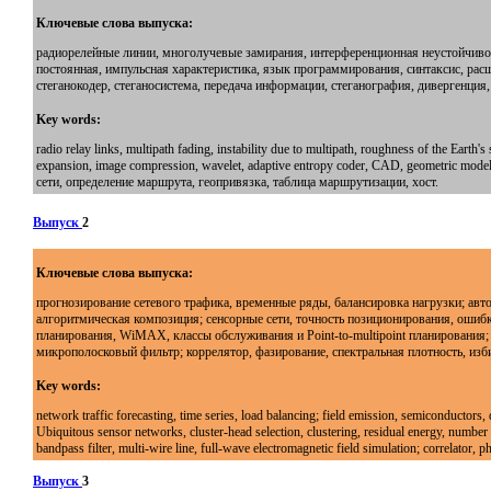
Ключевые слова выпуска:
радиорелейные линии, многолучевые замирания, интерференционная неустойчивост
постоянная, импульсная характеристика, язык программирования, синтаксис, рас
стеганокодер, стеганосистема, передача информации, стеганография, дивергенция, об
Key words:
radio relay links, multipath fading, instability due to multipath, roughness of the Earth
expansion, image compression, wavelet, adaptive entropy coder, CAD, geometric models,
сети, определение маршрута, геопривязка, таблица маршрутизации, хост.
Выпуск
2
Ключевые слова выпуска:
прогнозирование сетевого трафика, временные ряды, балансировка нагрузки; ав
алгоритмическая композиция; сенсорные сети, точность позиционирования, ошибка
планирования, WiMAX, классы обслуживания и Point-to-multipoint планирования
микрополосковый фильтр; коррелятор, фазирование, спектральная плотность, изб
Key words:
network traffic forecasting, time series, load balancing; field emission, semiconductors,
Ubiquitous sensor networks, cluster-head selection, clustering, residual energy, number 
bandpass filter, multi-wire line, full-wave electromagnetic field simulation; correlator, pha
Выпуск
3