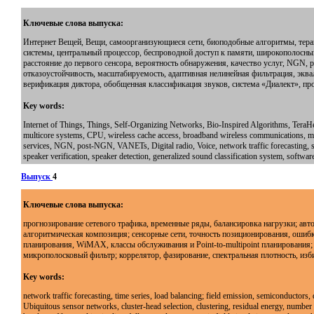
Ключевые слова выпуска:
Интернет Вещей, Вещи, самоорганизующиеся сети, биоподобные алгоритмы, тераг
системы, центральный процессор, беспроводной доступ к памяти, широкополосный
расстояние до первого сенсора, вероятность обнаружения, качество услуг, NGN, 
отказоустойчивость, масштабируемость, адаптивная нелинейная фильтрация, экв
верификация диктора, обобщенная классификация звуков, система «Диалект», п
Key words:
Internet of Things, Things, Self-Organizing Networks, Bio-Inspired Algorithms, TeraH
multicore systems, CPU, wireless cache access, broadband wireless communications, mult
services, NGN, post-NGN, VANETs, Digital radio, Voice, network traffic forecasting, sh
speaker verification, speaker detection, generalized sound classification system, softwar
Выпуск
4
Ключевые слова выпуска:
прогнозирование сетевого трафика, временные ряды, балансировка нагрузки; ав
алгоритмическая композиция; сенсорные сети, точность позиционирования, ошибка
планирования, WiMAX, классы обслуживания и Point-to-multipoint планирования
микрополосковый фильтр; коррелятор, фазирование, спектральная плотность, изб
Key words:
network traffic forecasting, time series, load balancing; field emission, semiconductors,
Ubiquitous sensor networks, cluster-head selection, clustering, residual energy, number 