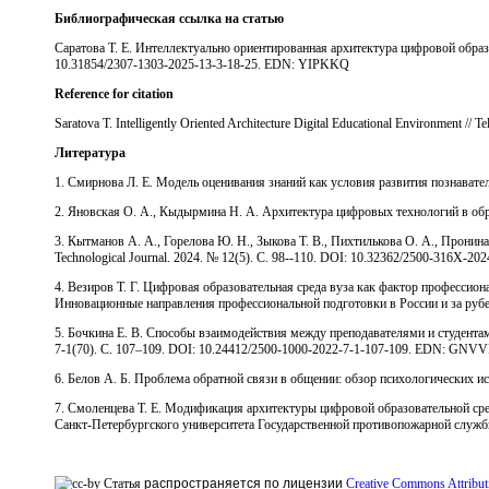
Библиографическая ссылка на статью
Саратова Т. Е. Интеллектуально ориентированная архитектура цифровой образ
10.31854/2307-1303-2025-13-3-18-25. EDN: YIPKKQ
Reference for citation
Saratova T. Intelligently Oriented Architecture Digital Educational Environment 
Литература
1. Смирнова Л. Е. Модель оценивания знаний как условия развития познават
2. Яновская О. А., Кыдырмина Н. А. Архитектура цифровых технологий в обра
3. Кытманов А. А., Горелова Ю. Н., Зыкова Т. В., Пихтилькова О. А., Пронин
Technological Journal. 2024. № 12(5). С. 98--110. DOI: 10.32362/2500-316X-
4. Везиров Т. Г. Цифровая образовательная среда вуза как фактор профессион
Инновационные направления профессиональной подготовки в России и за ру
5. Бочкина Е. В. Способы взаимодействия между преподавателями и студента
7-1(70). С. 107‒109. DOI: 10.24412/2500-1000-2022-7-1-107-109. EDN: GNV
6. Белов А. Б. Проблема обратной связи в общении: обзор психологических и
7. Смоленцева Т. Е. Модификация архитектуры цифровой образовательной сре
Санкт-Петербургского университета Государственной противопожарной служб
Статья
распространяется по лицензии
Creative Commons Attribut