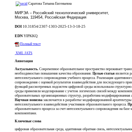
Саратова Татьяна Евгеньевна
МИРЭА ‒ Российский технологический университет,
Москва, 119454, Российская Федерация
DOI
10.31854/2307-1303-2025-13-3-18-25
EDN
YIPKKQ
Полный текст
XML JATS
Аннотация
Актуальность.
Современное образовательное пространство переживает тран
необходимостью повышения качества образования.
Целью статьи
является р
интеллектуального сопровождения учебного процесса. Реализация адаптивного
сопровождения с оценкой результатов взаимодействия для последующего при
функций рассмотренных подсистем цифровой среды использовали структурно-
среды применяли моделирование с учетом логических связей между компоне
образовательных организационных структур, разработана модифицированная а
Научная новизна
заключается в разработке модифицированной архитектуры
интеллектуального взаимодействия участников образовательного процесса.
Пр
образовательного процесса за счет интеллектуального сопровождения на б
компонентами.
Ключевые слова
цифровая образовательная среда, адаптивная обратная связь, интеллектуальн