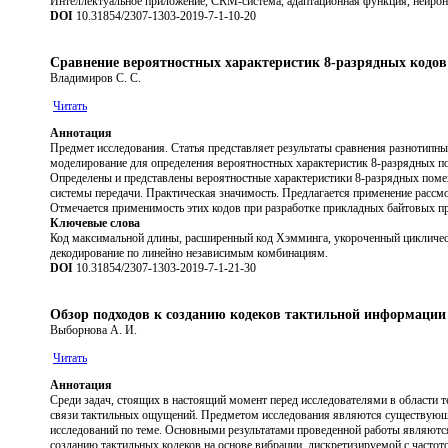
Интеллектуальное приложение, CRM-система, адаптационная функция, нейронн
DOI
10.31854/2307-1303-2019-7-1-10-20
Сравнение вероятностных характеристик 8-разрядных кодов
Владимиров С. С.
Читать
Аннотация
Предмет исследования. Статья представляет результаты сравнения разнотип
моделирование для определения вероятностных характеристик 8-разрядных п
Определены и представлены вероятностные характеристики 8-разрядных поме
системы передачи. Практическая значимость. Предлагается применение рассм
Отмечается применимость этих кодов при разработке прикладных байтовых п
Ключевые слова
Код максимальной длины, расширенный код Хэмминга, укороченный циклически
декодирование по линейно независимым комбинациям.
DOI
10.31854/2307-1303-2019-7-1-21-30
Обзор подходов к созданию кодеков тактильной информации
Выборнова А. И.
Читать
Аннотация
Среди задач, стоящих в настоящий момент перед исследователями в области 
связи тактильных ощущений. Предметом исследования являются существующи
исследований по теме. Основными результатами проведенной работы являютс
созданию тактильных кодеков на основе вибрации, дискретизируемой с частот