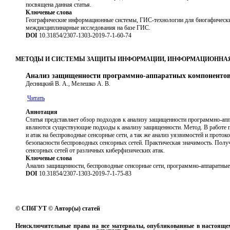
посвящена данная статья.
Ключевые слова
Географические информационные системы, ГИС-технологии для биогафических
междисциплинарные исследования на базе ГИС.
DOI
10.31854/2307-1303-2019-7-1-60-74
МЕТОДЫ И СИСТЕМЫ ЗАЩИТЫ ИНФОРМАЦИИ, ИНФОРМАЦИОННАЯ
Анализ защищенности программно-аппаратных компонентов 
Десницкий В. А., Мелешко А. В.
Читать
Аннотация
Статья представляет обзор подходов к анализу защищенности программно-ап
являются существующие подходы к анализу защищенности. Метод. В работе 
и атак на беспроводные сенсорные сети, а так же анализ уязвимостей и прот
безопасности беспроводных сенсорных сетей. Практическая значимость. Полу
сенсорных сетей от различных киберфизических атак.
Ключевые слова
Анализ защищенности, беспроводные сенсорные сети, программно-аппаратные
DOI
10.31854/2307-1303-2019-7-1-75-83
© СПбГУТ © Автор(ы) статей
Неисключительные права на все материалы, опубликованные в настояще