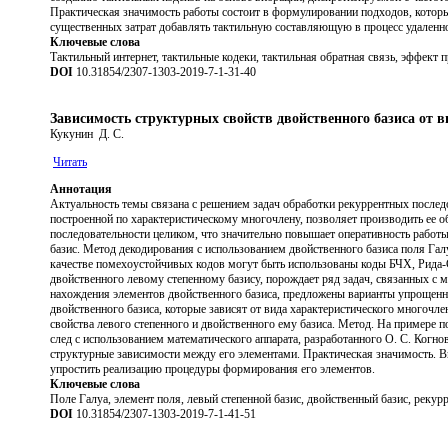
Практическая значимость работы состоит в формулировании подходов, которы
существенных затрат добавлять тактильную составляющую в процесс удаленн
Ключевые слова
Тактильный интернет, тактильные кодеки, тактильная обратная связь, эффект п
DOI
10.31854/2307-1303-2019-7-1-31-40
Зависимость структурных свойств двойственного базиса от в
Кукунин Д. С.
Читать
Аннотация
Актуальность темы связана с решением задач обработки рекуррентных послед
построенной по характеристическому многочлену, позволяет производить ее о
последовательности целиком, что значительно повышает оперативность работ
базис. Метод декодирования с использованием двойственного базиса поля Гал
качестве помехоустойчивых кодов могут быть использованы коды БЧХ, Рида-С
двойственного левому степенному базису, порождает ряд задач, связанных с
нахождения элементов двойственного базиса, предложены варианты упрощенны
двойственного базиса, которые зависят от вида характеристического многочл
свойства левого степенного и двойственного ему базиса. Метод. На примере 
след с использованием математического аппарата, разработанного О. С. Когн
структурные зависимости между его элементами. Практическая значимость. 
упростить реализацию процедуры формирования его элементов.
Ключевые слова
Поле Галуа, элемент поля, левый степенной базис, двойственный базис, рекур
DOI
10.31854/2307-1303-2019-7-1-41-51