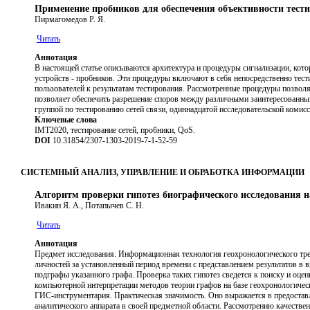
Применение пробников для обеспечения объективности тести
Пирмагомедов Р. Я.
Читать
Аннотация
В настоящей статье описываются архитектура и процедуры сигнализации, кот
устройств - пробников. Эти процедуры включают в себя непосредственно тест
пользователей к результатам тестирования. Рассмотренные процедуры позвол
позволяет обеспечить разрешение споров между различными заинтересованным
группой по тестированию сетей связи, одиннадцатой исследовательской комис
Ключевые слова
IMT2020, тестирование сетей, пробники, QoS.
DOI
10.31854/2307-1303-2019-7-1-52-59
СИСТЕМНЫЙ АНАЛИЗ, УПРАВЛЕНИЕ И ОБРАБОТКА ИНФОРМАЦИИ
Алгоритм проверки гипотез биографического исследования на
Ивакин Я. А., Потапычев С. Н.
Читать
Аннотация
Предмет исследования. Информационная технология геохронологического трек
личностей за установленный период времени с представлением результатов в
подграфы указанного графа. Проверка таких гипотез сведется к поиску и оц
компьютерной интерпретации методов теории графов на базе геохронологическ
ГИС-инструментария. Практическая значимость. Оно выражается в предостав
аналитического аппарата в своей предметной области. Рассмотрению качеств