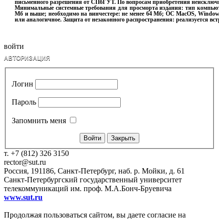
письменного разрешения от СПбГУТ. По вопросам приобретения неисключ
Минимальные системные требования для просморта издания: тип компьютер
Мб и выше; необходимо на винчестере: не менее 64 Мб; ОС MacOS, Windows 
или аналогичное. Защита от незаконного распространения: реализуется вс
войти
АВТОРИЗАЦИЯ
Логин
Пароль
Запомнить меня
Закрыть
т. +7 (812) 326 3150
rector@sut.ru
Россия, 191186, Санкт-Петербург, наб. р. Мойки, д. 61
Санкт-Петербургский государственный университет
телекоммуникаций им. проф. М.А.Бонч-Бруевича
www.sut.ru
Продолжая пользоваться сайтом, вы даете согласие на