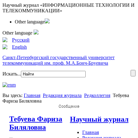
Научный журнал «ИНФОРМАЦИОННЫЕ ТЕХНОЛОГИИ И
ТЕЛЕКОММУНИКАЦИИ»
Other language
Other language
Русский
English
Санкт-Петербургский государственный университет
телекоммуникаций им. проф. М.А.Бонч-Бруевича
Искать...
Вы здесь:
Главная
Редакция журнала
Редколлегия
Тебуева
Фариза Биляловна
Сообщение
Тебуева Фариза
Научный журнал
Биляловна
Главная
Редакция журнала