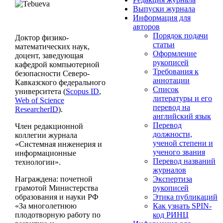
Выпуски журнала
Информация для
авторов
Порядок подачи
Доктор физико-
статьи
математических наук,
Оформление
доцент, заведующая
рукописей
кафедрой компьютерной
Требования к
безопасности Северо-
аннотации
Кавказского федерального
Cписок
университета (
Scopus ID
,
литературы и его
Web of Science
перевод на
ResearcherID
).
английский язык
Перевод
Член редакционной
должности,
коллегии журнала
ученой степени и
«Системная инженерия и
ученого звания
информационные
Перевод названий
технологии».
журналов
Награждена: почетной
Экспертиза
грамотой Министерства
рукописей
образования и науки РФ
Этика публикаций
«За многолетнюю
Как узнать SPIN-
плодотворную работу по
код РИНЦ