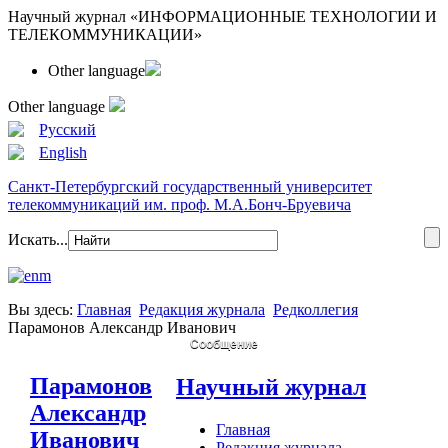
Научный журнал «ИНФОРМАЦИОННЫЕ ТЕХНОЛОГИИ И
ТЕЛЕКОММУНИКАЦИИ»
Other language
Other language
Русский
English
Санкт-Петербургский государственный университет
телекоммуникаций им. проф. М.А.Бонч-Бруевича
Искать...
Вы здесь:
Главная
Редакция журнала
Редколлегия
Парамонов Александр Иванович
Сообщение
Парамонов
Научный журнал
Александр
Главная
Иванович
Редакция журнала