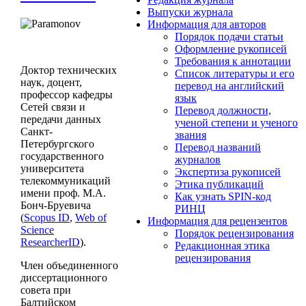
Выпуски журнала
Информация для авторов
Порядок подачи статьи
Оформление рукописей
Требования к аннотации
Доктор технических
Cписок литературы и его
наук, доцент,
перевод на английский
профессор кафедры
язык
Сетей связи и
Перевод должности,
передачи данных
ученой степени и ученого
Санкт-
звания
Петербургского
Перевод названий
государственного
журналов
университета
Экспертиза рукописей
телекоммуникаций
Этика публикаций
имени проф. М.А.
Как узнать SPIN-код
Бонч-Бруевича
РИНЦ
(
Scopus ID
,
Web of
Информация для рецензентов
Science
Порядок рецензирования
ResearcherID
).
Редакционная этика
рецензирования
Член объединенного
диссертационного
совета при
Балтийском