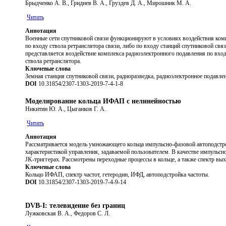
Брыдченко А. В., Гриднев В. А., Груздев Д. А., Мирошник М. А.
Читать
Аннотация
Военные сети спутниковой связи функционируют в условиях воздействия ком
по входу ствола ретранслятора связи, либо по входу станций спутниковой свя
представляется воздействие комплекса радиоэлектронного подавления по вход
ствола ретранслятора.
Ключевые слова
Земная станция спутниковой связи, радиоразведка, радиоэлектронное подавлен
DOI
10.31854/2307-1303-2019-7-4-1-8
Моделирование кольца ИФАП с нелинейностью
Никитин Ю. А., Цыганков Г. А.
Читать
Аннотация
Рассматривается модель умножающего кольца импульсно-фазовой автоподстрой
характеристикой управления, задаваемой пользователем. В качестве импульсн
JK-триггерах. Рассмотрены переходные процессы в кольце, а также спектр вы
Ключевые слова
Кольцо ИФАП, спектр частот, гетеродин, ИФД, автоподстройка частоты.
DOI
10.31854/2307-1303-2019-7-4-9-14
DVB-I: телевидение без границ
Лужковская В. А., Федоров С. Л.