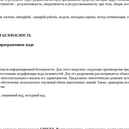
тивности – результативность, оперативность и ресурсоэкономность; при этом, общая ло
система, интерфейс, сценарий работы, модель, методика оценки, метод оптимизации, г
 БЕЗОПАСНОСТЬ
 программном коде
области информационной безопасности. Для этого выделено следующее противоречие пре
постоянная модификация кода уязвимостей. Для его разрешения рассматривается объек
ов интеллектуального анализа его характеристик. Предложено гипотетическое решение пу
обеспечении, используемое огромный объем накопленных знаний. Также, приведены в
гии.
, машинный код, исходный код.