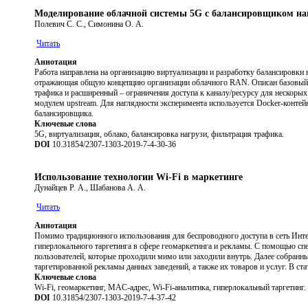
Моделирование облачной системы 5G с балансировщиком на
Полевич С. С., Симонина О. А.
Читать
Аннотация
Работа направлена на организацию виртуализации и разработку балансировки
отражающая общую концепцию организации облачного RAN. Описан базовый ф
трафика и расширенный – ограничения доступа к каналу/ресурсу для нескорых 
модулем upstream. Для наглядности эксперимента используется Docker-конт
балансировщика.
Ключевые слова
5G, виртуализация, облако, балансировка нагрузи, фильтрация трафика.
DOI
10.31854/2307-1303-2019-7-4-30-36
Использование технологии Wi-Fi в маркетинге
Дунайцев Р. А., Шабанова А. А.
Читать
Аннотация
Помимо традиционного использования для беспроводного доступа в сеть Интер
гиперлокального таргетинга в сфере геомаркетинга и рекламы. С помощью спе
пользователей, которые проходили мимо или заходили внутрь. Далее собранн
таргетированной рекламы данных заведений, а также их товаров и услуг. В ст
Ключевые слова
Wi-Fi, геомаркетинг, MAC-адрес, Wi-Fi-аналитика, гиперлокальный таргетинг.
DOI
10.31854/2307-1303-2019-7-4-37-42