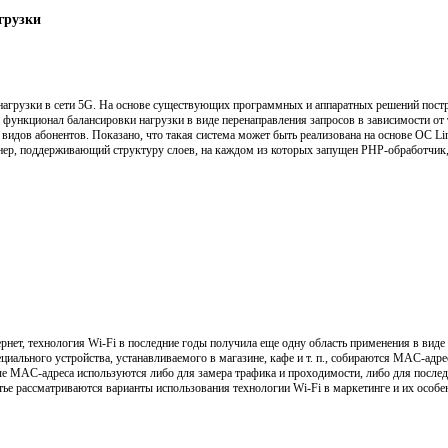
грузки
 нагрузки в сети 5G. На основе существующих программных и аппаратных решений постр
ункционал балансировки нагрузки в виде перенаправления запросов в зависимости от
видов абонентов. Показано, что такая система может быть реализована на основе ОС Lin
ейнер, поддерживающий структуру слоев, на каждом из которых запущен PHP-обработчи
нет, технология Wi-Fi в последние годы получила еще одну область применения в виде 
циального устройства, устанавливаемого в магазине, кафе и т. п., собираются MAC-адр
ые MAC-адреса используются либо для замера трафика и проходимости, либо для после
атье рассматриваются варианты использования технологии Wi-Fi в маркетинге и их особе