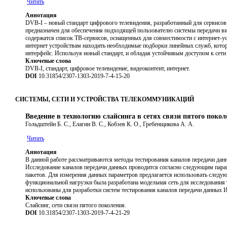
Читать
Аннотация
DVB-I – новый стандарт цифрового телевидения, разработанный для сервисов
предназначен для обеспечения подходящей пользователю системы передачи ви
содержатся список ТВ-сервисов, оснащенных для совместимости с интернет-
интернет устройствам находить необходимые подборки линейных служб, котор
интерфейс. Используя новый стандарт, и обладая устойчивым доступом к сети
Ключевые слова
DVB-I, стандарт, цифровое телевидение, видеоконтент, интернет.
DOI
10.31854/2307-1303-2019-7-4-15-20
СИСТЕМЫ, СЕТИ И УСТРОЙСТВА ТЕЛЕКОММУНИКАЦИЙ
Введение в технологию слайсинга в сетях связи пятого поко
Гольдштейн Б. С., Елагин В. С., Кобзев К. О., Гребенщикова А. А.
Читать
Аннотация
В данной работе рассматриваются методы тестирования каналов передачи да
Исследование каналов передачи данных проводится согласно следующим парам
пакетов. Для измерения данных параметров предлагается использовать следую
функциональной нагрузки была разработана модельная сеть для исследования
использованы для разработки систем тестирования каналов передачи данных 
Ключевые слова
Слайсинг, сети связи пятого поколения.
DOI
10.31854/2307-1303-2019-7-4-21-29