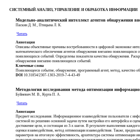
СИСТЕМНЫЙ АНАЛИЗ, УПРАВЛЕНИЕ И ОБРАБОТКА ИНФОРМАЦИИ
Модельно-аналитический интеллект агентов обнаружения в
Паскин Д. М., Птицына Л. К.
Читать
Аннотация
Описаны объективные причины востребованности в цифровой экономике инт
математического обеспечения агентов обнаружения внезапно появляющихся с
появляющихся событий. Определены показатели качества обнаружения. Раск
обнаружения внезапно появляющихся событий.
Ключевые слова
Появляющееся событие, обнаружение, программный агент, метод, качество об
DOI
10.31854/2307-1303-2019-7-4-43-49
Методология исследования метода оптимизации информацион
Буйневич М. В., Курта П. А.
Читать
Аннотация
Предмет исследования. Информационное взаимодействие пользователя с инф
системой по решению основной задачи путем настройки его интерфейса и сце
достижение цели, и состоящая из 3-х шагов. В результате выполнения каждог
оценки взаимодействия, метод оптимизации взаимодействия. Также, предполаг
параметров на итоговую эффективность, архитектура системы оптимизации ин
позволяет провести полноценное научное исследование и достигнуть цели рабо