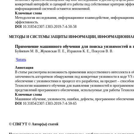
конкретный интерфейс и сценарий его работы под собственные критерии эффек
информационной системой останется неизменной.
Ключевые слова
Методология исследования, информационное взаимодействие, информационная 
эффективность.
DOI
10.31854/2307-1303-2019-7-4-50-58
МЕТОДЫ И СИСТЕМЫ ЗАЩИТЫ ИНФОРМАЦИИ, ИНФОРМАЦИОННАЯ
Применение машинного обучения для поиска уязвимостей в
Буйневич М. В., Жуковская П. Е., Израилов К. Е., Покусов В. В.
Читать
Аннотация
В статье рассмотрена возможность применения искусственного интеллекта в 
заточенность алгоритмов обнаружения под конкретные уязвимости в коде VS 
обеспечение с уязвимостями в процессе его разработки, на предмет – способ
Технологии машинного обучения для выявления уязвимостей в программном 
представлений программного обеспечения, используемые для работы Техноло
Ключевые слова
Машинное обучение, уязвимости, ошибки, дефекты, программное обеспечение
DOI
10.31854/2307-1303-2019-7-4-59-65
© СПбГУТ © Автор(ы) статей