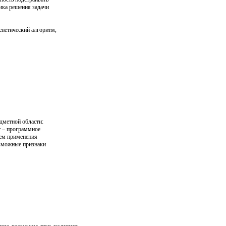
гика решения задачи
енетический алгоритм,
дметной области:
т – программное
тем применения
озможные признаки