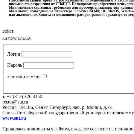
Неисключительные права на все материалы, опубликованные в настояще
письменного разрешения от СПбГУТ. По вопросам приобретения неисключ
Минимальные системные требования для просморта издания: тип компьютер
Мб и выше; необходимо на винчестере: не менее 64 Мб; ОС MacOS, Windows 
или аналогичное. Защита от незаконного распространения: реализуется вс
войти
АВТОРИЗАЦИЯ
Логин
Пароль
Запомнить меня
т. +7 (812) 326 3150
rector@sut.ru
Россия, 191186, Санкт-Петербург, наб. р. Мойки, д. 61
Санкт-Петербургский государственный университет телекомм
www.sut.ru
Продолжая пользоваться сайтом, вы даете согласие на использ