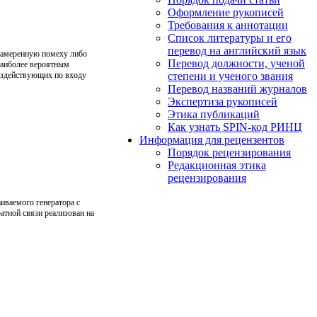
Оформление рукописей
Требования к аннотации
Cписок литературы и его
перевод на английский язык
днамеренную помеху либо
Перевод должности, ученой
 наиболее вероятным
воздействующих по входу
степени и ученого звания
Перевод названий журналов
Экспертиза рукописей
Этика публикаций
Как узнать SPIN-код РИНЦ
Информация для рецензентов
Порядок рецензирования
Редакционная этика
рецензирования
иваемого генератора с
атной связи реализован на