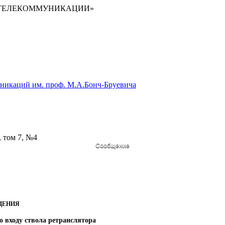
И ТЕЛЕКОММУНИКАЦИИ»
уникаций им. проф. М.А.Бонч-Бруевича
, том 7, №4
Сообщение
ДЕНИЯ
 входу ствола ретранслятора