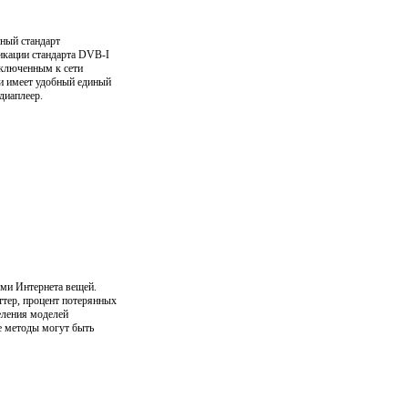
ный стандарт
икации стандарта DVB-I
дключенным к сети
 и имеет удобный единый
диаплеер.
ями Интернета вещей.
ттер, процент потерянных
еления моделей
е методы могут быть