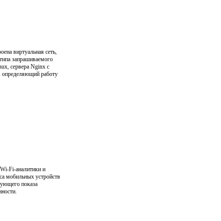
оена виртуальная сеть,
 типа запрашиваемого
ux, сервера Nginx с
к, определяющий работу
Wi-Fi-аналитики и
еса мобильных устройств
дующего показа
нности.