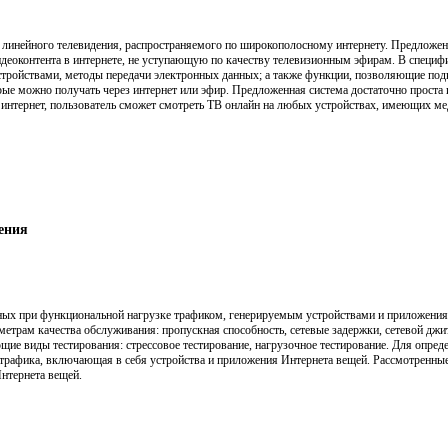
 линейного телевидения, распространяемого по широкополосному интернету. Предложен
деоконтента в интернете, не уступающую по качеству телевизионным эфирам. В специф
устройствами, методы передачи электронных данных; а также функции, позволяющие по
ые можно получать через интернет или эфир. Предложенная система достаточно проста
 интернет, пользователь сможет смотреть ТВ онлайн на любых устройствах, имеющих ме
ления
нных при функциональной нагрузке трафиком, генерируемым устройствами и приложени
етрам качества обслуживания: пропускная способность, сетевые задержки, сетевой джи
щие виды тестирования: стрессовое тестирование, нагрузочное тестирование. Для опред
 трафика, включающая в себя устройства и приложения Интернета вещей. Рассмотренны
Интернета вещей.