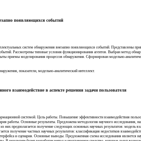
незапно появляющихся событий
еллектуальных систем обнаружения внезапно появляющихся событий. Представлены пр
обытий. Рассмотрены типовые условия функционирования агентов. Выбран метод обнар
рыты приемы моделирования процессов обнаружения. Сформирован модельно-аналитичес
наружения, показатели, модельно-аналитический интеллект.
ного взаимодействие в аспекте решения задачи пользователя
ормационной системой. Цель работы. Повышение эффективности взаимодействия польз
нария работы. Основные результаты. Предложена методология научного исследования, на
о из них предполагается получение следующих основных научных результатов: модель в
ается получение частных научных результатов: классификация недостатков взаимодейст
терфейса и сценария. Основные выводы. Предложенная схема исследования является на
ты. В результате будет разработан метод и программное средство, которые дадут возмож