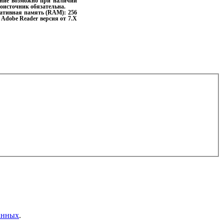
ение возможно при наличии
воисточник обязательна.
ративная память (RAM): 256
 Adobe Reader версия от 7.X
анных
.