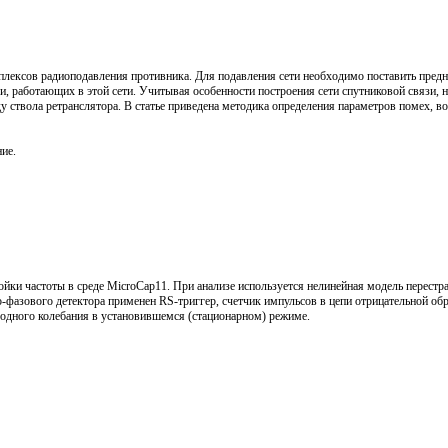
плексов радиоподавления противника. Для подавления сети необходимо поставить пре
зи, работающих в этой сети. Учитывая особенности построения сети спутниковой связи,
у ствола ретранслятора. В статье приведена методика определения параметров помех, 
ие.
ки частоты в среде MicroCap11. При анализе используется нелинейная модель перестра
о-фазового детектора применен RS-триггер, счетчик импульсов в цепи отрицательной обр
ходного колебания в установившемся (стационарном) режиме.