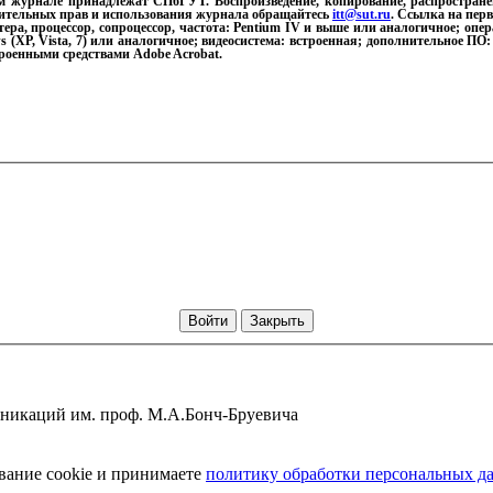
м журнале принадлежат СПбГУТ. Воспроизведение, копирование, распростран
ительных прав и использования журнала обращайтесь
itt@sut.ru
. Ссылка на пер
а, процессор, сопроцессор, частота: Pentium IV и выше или аналогичное; опе
(XP, Vista, 7) или аналогичное; видеосистема: встроенная; дополнительное ПО:
троенными средствами Adobe Acrobat.
Закрыть
уникаций им. проф. М.А.Бонч-Бруевича
ование cookie и принимаете
политику обработки персональных д