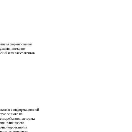
инципы формирования
ужения внезапно
кий интеллект агентов
ователя с информационной
правленного на
заимодействия, методика
вия, влияние его
учно-корректной и
ность подстраивать